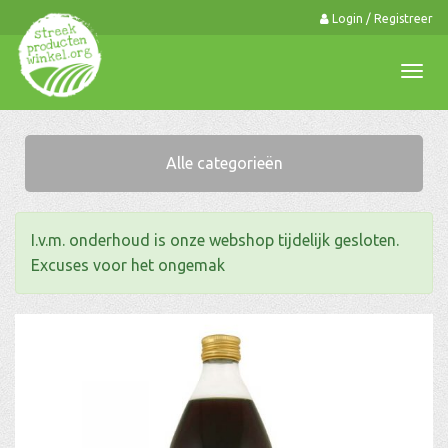
Login / Registreer
0
Togg
navi
Alle categorieën
I.v.m. onderhoud is onze webshop tijdelijk gesloten.
Excuses voor het ongemak