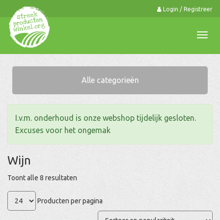
Login / Registreer
0
Togg
navi
Alle categorieën
I.v.m. onderhoud is onze webshop tijdelijk gesloten.
Excuses voor het ongemak
Wijn
Gesorteerd
Toont alle 8 resultaten
op
Producten per pagina
populariteit