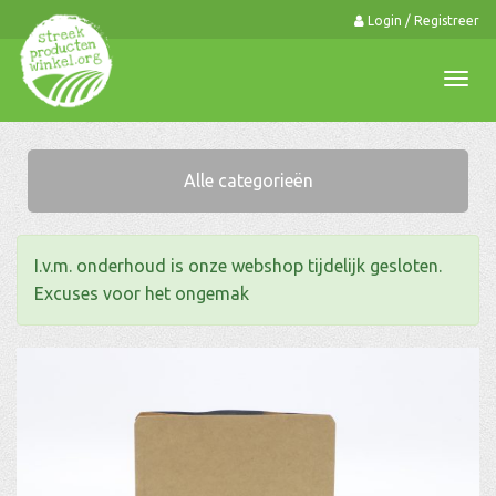
Login / Registreer
0
Togg
navi
Alle categorieën
I.v.m. onderhoud is onze webshop tijdelijk gesloten.
Excuses voor het ongemak