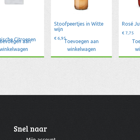
Stoofpeertjes in Witte
Rosé Ju
wijn
€
7,75
€
6,95
gische Citroenen
oevoegen aan
Toevoegen aan
Toe
winkelwagen
winkelwagen
w
Snel naar
Mijn account