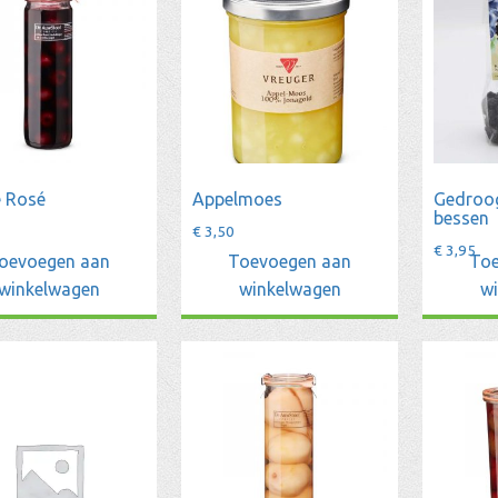
e Rosé
Appelmoes
Gedroo
bessen
€
3,50
€
3,95
oevoegen aan
Toevoegen aan
Toe
winkelwagen
winkelwagen
w