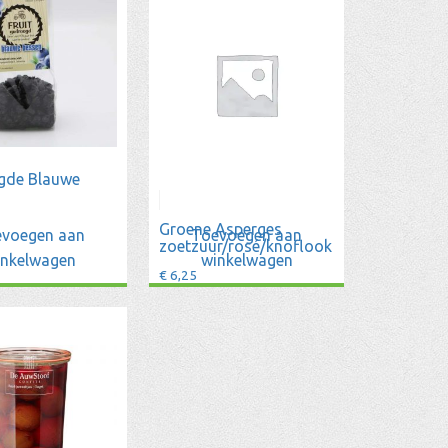
gde Blauwe
Groene Asperges
voegen aan
Toevoegen aan
zoetzuur/rosé/knoflook
inkelwagen
winkelwagen
€
6,25