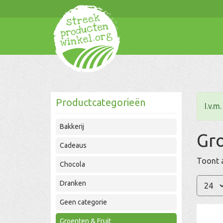
Productcategorieën
I.v.m
Bakkerij
Gro
Cadeaus
Toont a
Chocola
Dranken
Geen categorie
Groenten & Fruit