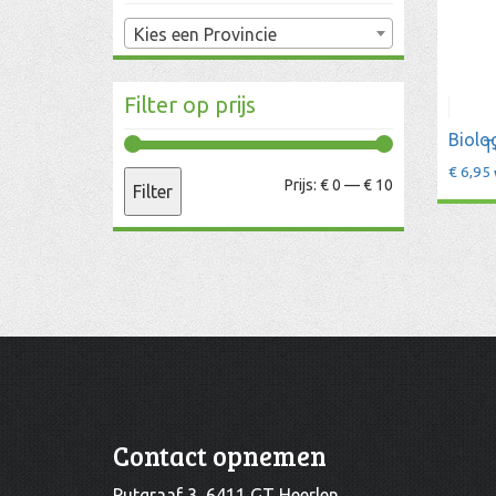
Kies een Provincie
Filter op prijs
Biolo
T
€
6,95
Min.
Max.
Prijs:
€ 0
—
€ 10
Filter
prijs
prijs
Contact opnemen
Putgraaf 3, 6411 GT Heerlen