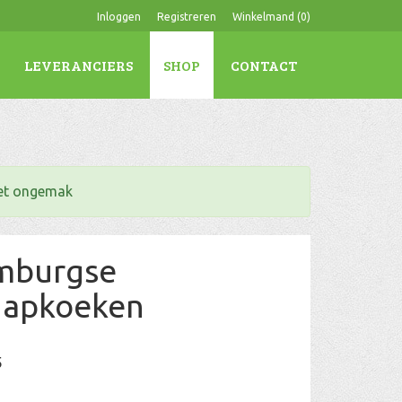
Inloggen
Registreren
Winkelmand (
0
)
LEVERANCIERS
SHOP
CONTACT
het ongemak
mburgse
apkoeken
5