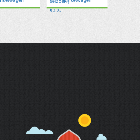
seizoen )
€
3,95