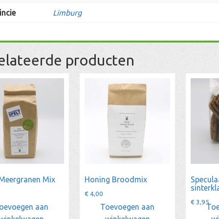
incie
Limburg
elateerde producten
 Meergranen Mix
Honing Broodmix
Speculaa
sinterkl
€
4,00
€
3,95
oevoegen aan
Toevoegen aan
Toe
winkelwagen
winkelwagen
w