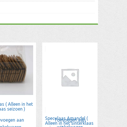
s ( Alleen in het
aas seizoen )
Speculaas Amandel (
voegen aan
Toevoegen aan
Alleen in het sinterklaas
inkelwagen
winkelwagen