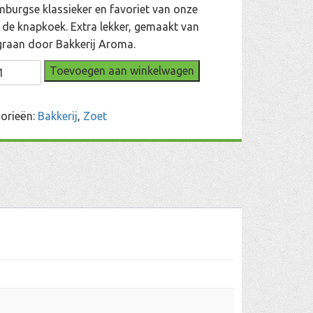
mburgse klassieker en favoriet van onze
: de knapkoek. Extra lekker, gemaakt van
graan door Bakkerij Aroma.
rgse
Toevoegen aan winkelwagen
koeken
l
orieën:
Bakkerij
,
Zoet