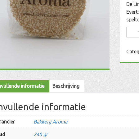
De Li
Evert
spelt
Limbu
Knap
aanta
Categ
vullende informatie
Beschrijving
nvullende informatie
rancier
Bakkerij Aroma
ud
240 gr