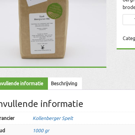
brode
Spelt
Meer
Mix
Categ
aanta
vullende informatie
Beschrijving
nvullende informatie
rancier
Kollenberger Spelt
ud
1000 gr