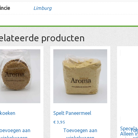
incie
Limburg
elateerde producten
koeken
Spelt Paneermeel
€
3,95
Specula
oevoegen aan
Toevoegen aan
Toe
Alleen i
winkelwagen
winkelwagen
w