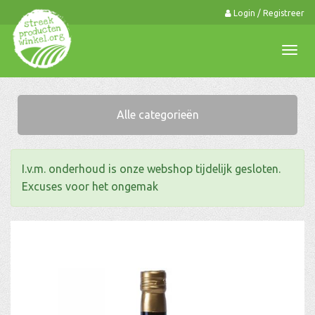
Login / Registreer
0
Togg
navi
Alle categorieën
I.v.m. onderhoud is onze webshop tijdelijk gesloten.
Excuses voor het ongemak