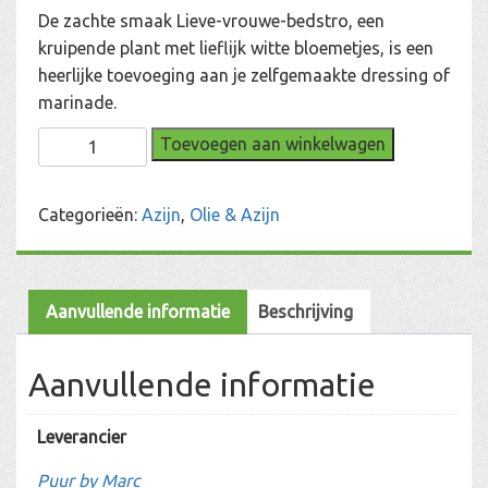
De zachte smaak Lieve-vrouwe-bedstro, een
kruipende plant met lieflijk witte bloemetjes, is een
heerlijke toevoeging aan je zelfgemaakte dressing of
marinade.
Lieve-
Toevoegen aan winkelwagen
vrouwe-
bedstro
Categorieën:
Azijn
,
Olie & Azijn
Azijn
aantal
Aanvullende informatie
Beschrijving
Aanvullende informatie
Leverancier
Puur by Marc