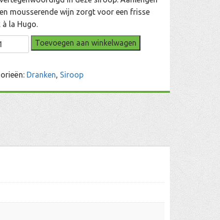
en mousserende wijn zorgt voor een frisse
 à la Hugo.
bloesem
Toevoegen aan winkelwagen
p
l
orieën:
Dranken
,
Siroop