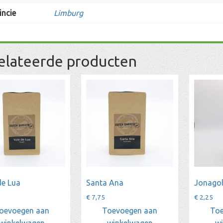
incie
Limburg
elateerde producten
de Lua
Santa Ana
Jonago
€
7,75
€
2,25
oevoegen aan
Toevoegen aan
Toe
winkelwagen
winkelwagen
w