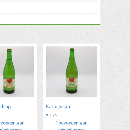
ldsap
Karmijnsap
€
2,75
voegen aan
Toevoegen aan
inkelwagen
winkelwagen