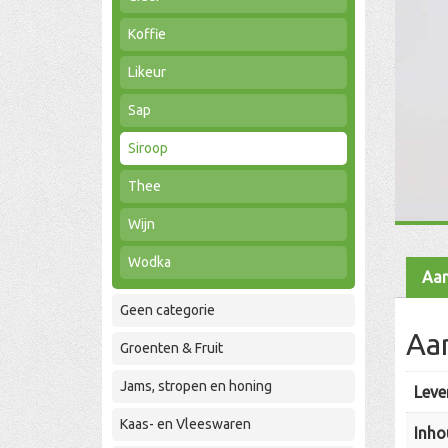
Koffie
Likeur
Sap
Siroop
Thee
Wijn
Wodka
Aan
Geen categorie
Aa
Groenten & Fruit
Jams, stropen en honing
Leve
Kaas- en Vleeswaren
Inho