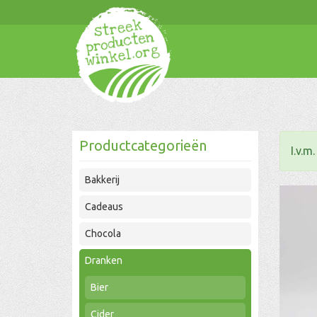
Productcategorieën
I.v.m
Bakkerij
Cadeaus
Chocola
Dranken
Bier
Cider