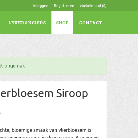
Inloggen
Registreren
Winkelmand (
0
)
LEVERANCIERS
SHOP
CONTACT
het ongemak
ierbloesem Siroop
5
chte, bloemige smaak van vlierbloesem is
 vertegenwoordigd in deze siroop. Aanlengen