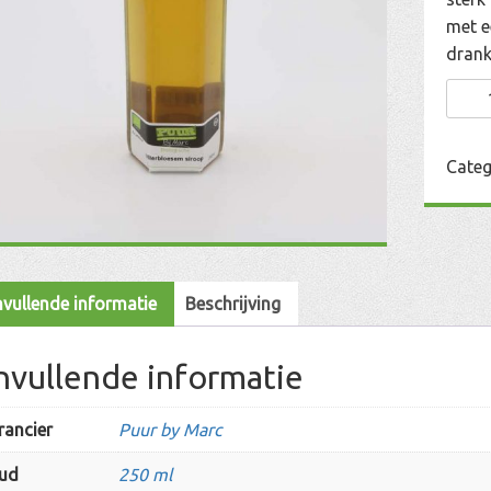
met e
drank
Vlier
Siroo
aanta
Categ
vullende informatie
Beschrijving
nvullende informatie
rancier
Puur by Marc
ud
250 ml