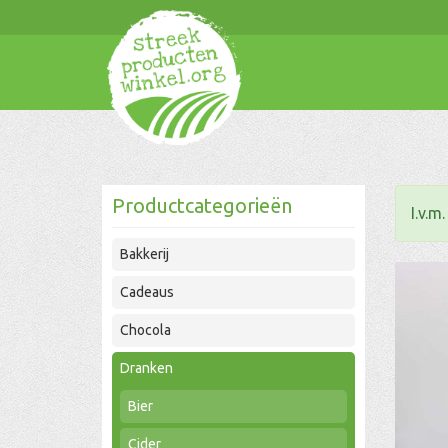
Productcategorieën
I.v.m
Bakkerij
Cadeaus
Chocola
Dranken
Bier
Cider