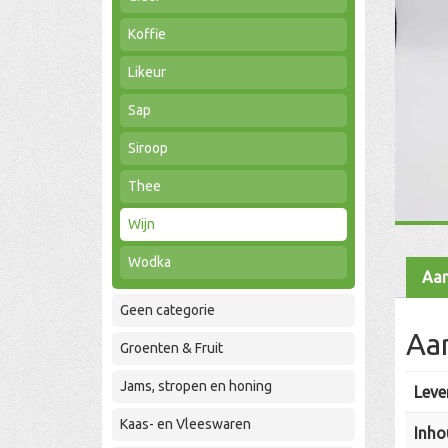
Koffie
Likeur
Sap
Siroop
Thee
Wijn
Wodka
Aan
Geen categorie
Aa
Groenten & Fruit
Jams, stropen en honing
Leve
Kaas- en Vleeswaren
Inho