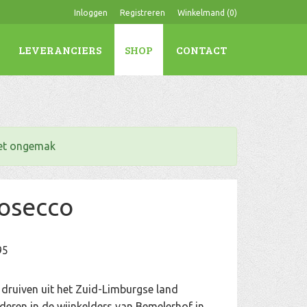
Inloggen
Registreren
Winkelmand (
0
)
LEVERANCIERS
SHOP
CONTACT
het ongemak
osecco
95
 druiven uit het Zuid-Limburgse land
deren in de wijnkelders van Bemelerhof in