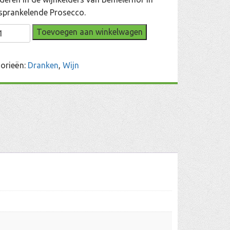
sprankelende Prosecco.
ecco
Toevoegen aan winkelwagen
l
orieën:
Dranken
,
Wijn