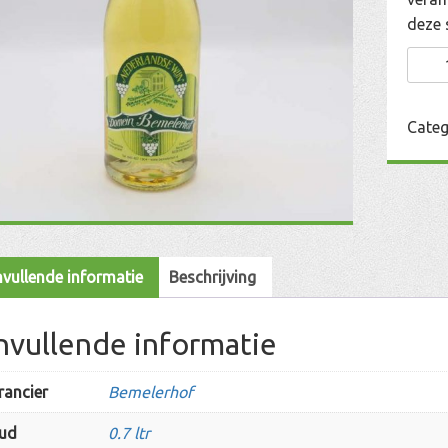
deze 
Pros
aanta
Categ
vullende informatie
Beschrijving
nvullende informatie
rancier
Bemelerhof
ud
0.7 ltr