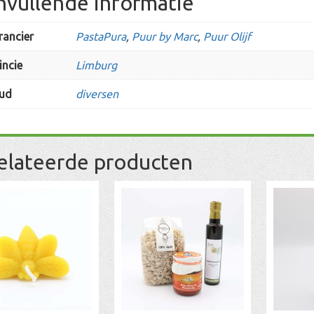
nvullende informatie
rancier
PastaPura
,
Puur by Marc
,
Puur Olijf
incie
Limburg
ud
diversen
elateerde producten