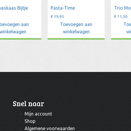
waskaas Bijtje
Pasta-Time
Trio Mo
€
19,95
€
11,50
oevoegen aan
Toevoegen aan
Toe
winkelwagen
winkelwagen
w
Snel naar
Mijn account
Shop
Algemene voorwaarden