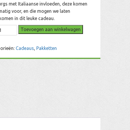
rgs met Italiaanse invloeden, deze komen
matig voor, en die mogen we laten
komen in dit leuke cadeau.
urg
Toevoegen aan winkelwagen
orieën:
Cadeaus
,
Pakketten
l