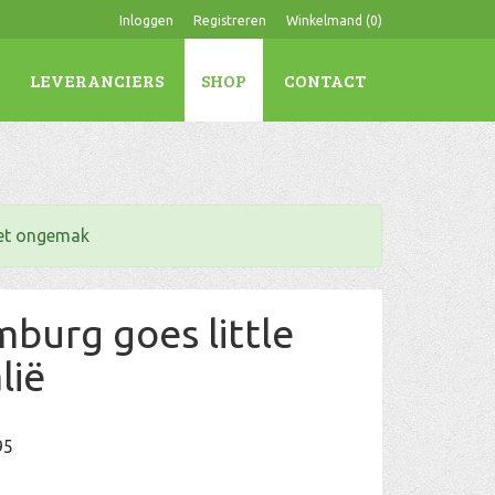
Inloggen
Registreren
Winkelmand (
0
)
LEVERANCIERS
SHOP
CONTACT
het ongemak
mburg goes little
alië
95