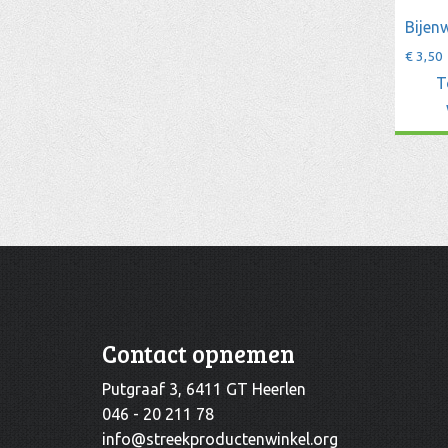
Bijen
€
3,50
T
Contact opnemen
Putgraaf 3, 6411 GT Heerlen
046 - 20 211 78
info@streekproductenwinkel.org