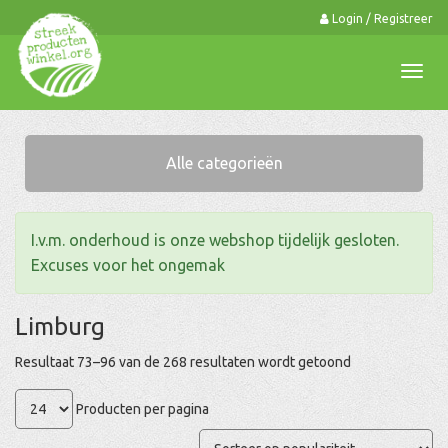
Login / Registreer
0
Togg
navi
Alle categorieën
I.v.m. onderhoud is onze webshop tijdelijk gesloten.
Excuses voor het ongemak
Limburg
Gesorteerd
Resultaat 73–96 van de 268 resultaten wordt getoond
op
Producten per pagina
populariteit