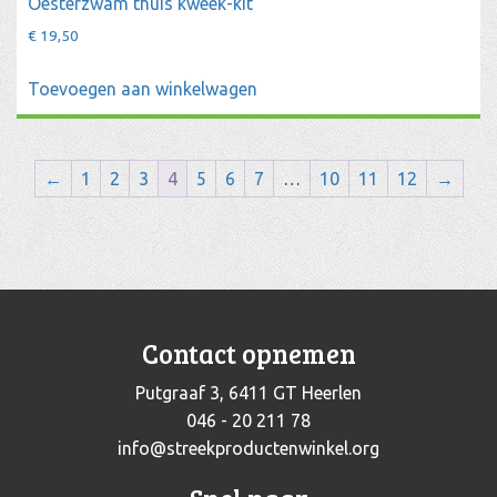
Oesterzwam thuis kweek-kit
€
19,50
Toevoegen aan winkelwagen
←
1
2
3
4
5
6
7
…
10
11
12
→
Contact opnemen
Putgraaf 3, 6411 GT Heerlen
046 - 20 211 78
info@streekproductenwinkel.org