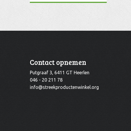
prijs
prijs
Contact opnemen
Putgraaf 3, 6411 GT Heerlen
046 - 20 211 78
info@streekproductenwinkel.org