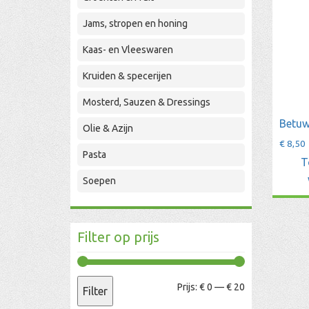
Jams, stropen en honing
Kaas- en Vleeswaren
Kruiden & specerijen
Mosterd, Sauzen & Dressings
Betuw
Olie & Azijn
€
8,50
Pasta
T
Soepen
Filter op prijs
Min.
Max.
Prijs:
€ 0
—
€ 20
Filter