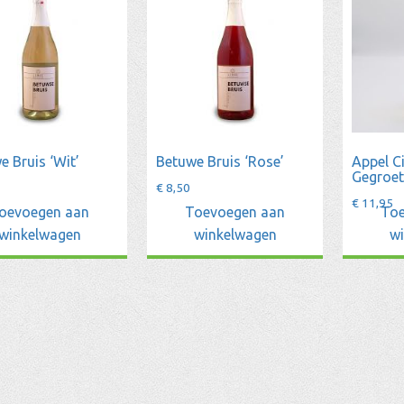
e Bruis ‘Wit’
Betuwe Bruis ‘Rose’
Appel C
Gegroet
€
8,50
€
11,95
oevoegen aan
Toevoegen aan
Toe
winkelwagen
winkelwagen
w