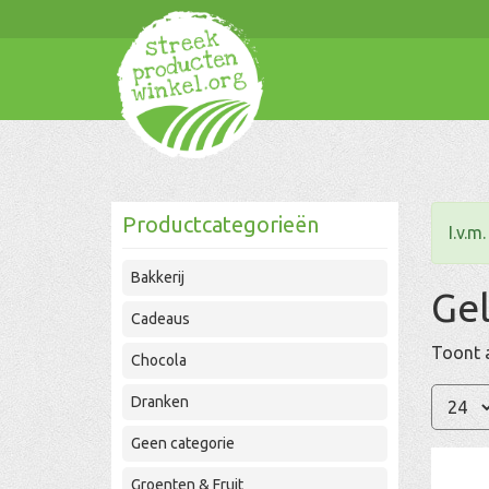
Productcategorieën
I.v.m
Bakkerij
Ge
Cadeaus
Toont a
Chocola
Dranken
Geen categorie
Groenten & Fruit