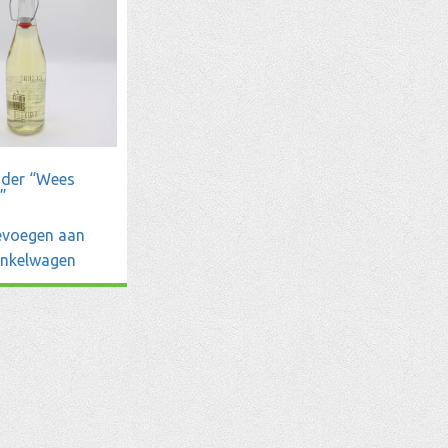
ider “Wees
”
voegen aan
inkelwagen