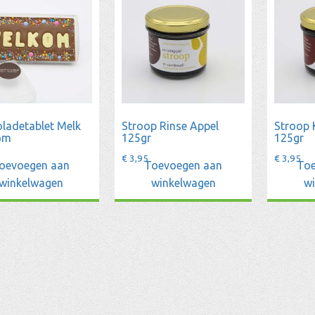
ladetablet Melk
Stroop Rinse Appel
Stroop 
om
125gr
125gr
€
3,95
€
3,95
oevoegen aan
Toevoegen aan
Toe
winkelwagen
winkelwagen
w