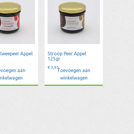
Kweepeer Appel
Stroop Peer Appel
125gr
€
3,95
voegen aan
Toevoegen aan
inkelwagen
winkelwagen