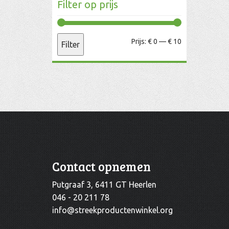
Filter op prijs
Min.
Max.
Prijs:
€ 0
—
€ 10
Filter
prijs
prijs
Contact opnemen
Putgraaf 3, 6411 GT Heerlen
046 - 20 211 78
info@streekproductenwinkel.org