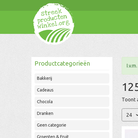
Productcategorieën
I.v.m
Bakkerij
125
Cadeaus
Toont a
Chocola
Dranken
Geen categorie
Groenten & Fruit