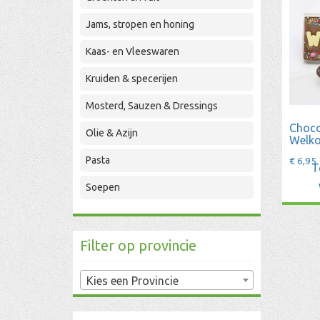
Jams, stropen en honing
Kaas- en Vleeswaren
Kruiden & specerijen
Mosterd, Sauzen & Dressings
Choco
Olie & Azijn
Welk
Pasta
€
6,95
T
Soepen
Filter op provincie
Kies een Provincie