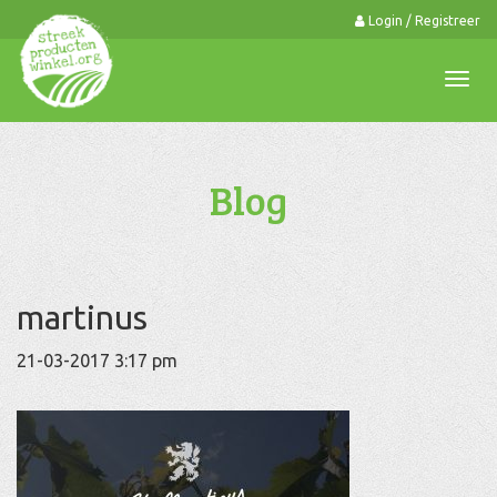
Login / Registreer
0
Togg
navi
Blog
martinus
21-03-2017 3:17 pm