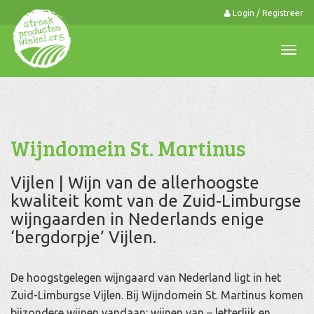
Login / Registreer
0
Togg
navi
Wijndomein St. Martinus
Vijlen | Wijn van de allerhoogste
kwaliteit komt van de Zuid-Limburgse
wijngaarden in Nederlands enige
‘bergdorpje’ Vijlen.
De hoogstgelegen wijngaard van Nederland ligt in het
Zuid-Limburgse Vijlen. Bij Wijndomein St. Martinus komen
bijzondere wijnen vandaan: wijnen van – letterlijk en