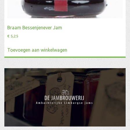
Braam Bessenjenever Jam
€
5,25
Toevoegen aan winkelwagen