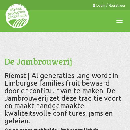
Login / Registreer
0
Togg
navi
De Jambrouwerij
Riemst | Al generaties lang wordt in
Limburgse families fruit bewaard
door er confituur van te maken. De
Jambrouwerij zet deze traditie voort
en maakt handgemaakte
kwaliteitsvolle confitures, jams en
geleien.